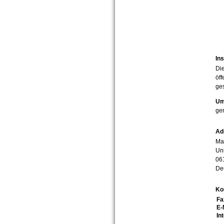
Ins
Die
öff
ges
Um
ge
Ad
Mar
Uni
06
De
Ko
Fa
E-
In