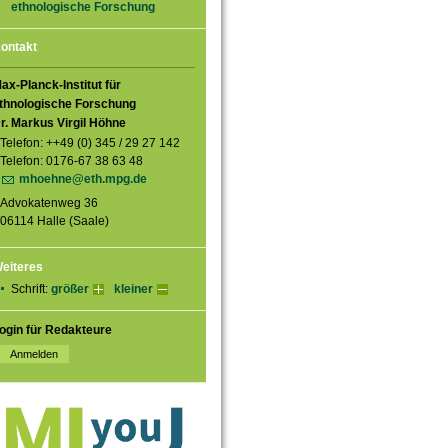
ethnologische Forschung
ontakt
ax-Planck-Institut für
thnologische Forschung
r. Markus Virgil Höhne
Telefon: ++49 (0) 345 / 29 27 142
Telefon: 0176-67 38 63 48
mhoehne@eth.mpg.de
Advokatenweg 36
06114 Halle (Saale)
eiteres
Schrift:
größer
kleiner
ogin für Redakteure