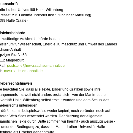
stanschrift
tin-Luther-Universität Halle-Wittenberg
ressat, z.B. Fakultät und/oder Institut und/oder Abteilung)
099 Halle (Saale)
fsichtsbehörde
 zuständige Aufsichtsbehörde ist das
isterium für Wissenschaft, Energie, Klimaschutz und Umwelt des Landes
chsen-Anhalt
pziger Straße 58
112 Magdeburg
Mail:
poststelle@mwu.sachsen-anhalt.de
b:
mwu.sachsen-anhalt.de
heberrechtshinweis
te beachten Sie, dass alle Texte, Bilder und Grafiken sowie ihre
angements - soweit nicht anders ersichtlich - von der Martin-Luther-
versität Halle-Wittenberg selbst erstellt wurden und dem Schutz des
eberrechts unterliegen.
 dürfen damit beispielsweise weder kopiert, noch verändert noch auf
deren Web-Sites verwendet werden. Der Nutzung der allgemein
änglichen Texte durch Dritte stimmen wir hiermit - auch auszugsweise -
 unter der Bedingung zu, dass die Martin-Luther-Universität Halle-
tenberg als Urheber genannt wird.