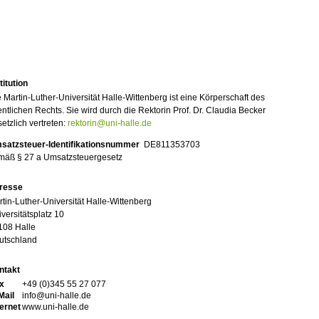
titution
 Martin-Luther-Universität Halle-Wittenberg ist eine Körperschaft des
entlichen Rechts. Sie wird durch die Rektorin Prof. Dr. Claudia Becker
etzlich vertreten:
rektorin@uni-halle.de
satzsteuer-Identifikationsnummer
DE811353703
mäß § 27 a Umsatzsteuergesetz
resse
tin-Luther-Universität Halle-Wittenberg
versitätsplatz 10
108 Halle
utschland
ntakt
x
+49 (0)345 55 27 077
Mail
info@uni-halle.de
ternet
www.uni-halle.de