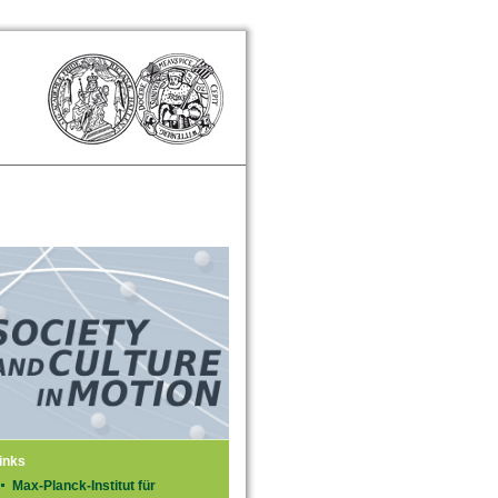
inks
Max-Planck-Institut für