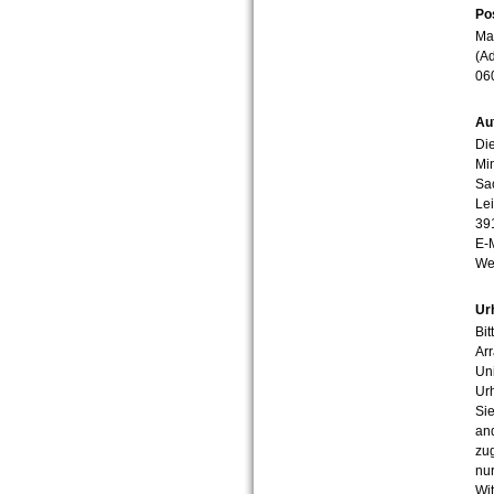
Po
Mar
(Ad
06
Au
Die
Min
Sa
Lei
39
E-
We
Ur
Bit
Arr
Uni
Urh
Sie
an
zug
nur
Wit