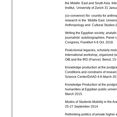
the Middle East and South Asia. Inte
Institut, University of Zurich 31 Jan
(co-convenor)
No country for anthr
research in the Middle East. Universit
Anthropology and Cultural Studies 
Writing the Egyptian society; analyt
journalists’ autobiographies. Panel
Congress, Frankfurt 4-6 Oct. 2018.
Postcolonial legacies, scholarly mobi
International workshop, organized (
OIB and the IRD (France). Beirut, 1
Knowledge production at the postgrad
Conditions and constrains of researc
Science Center/DAAD 4-6 March 20
Knowledge Production at the postgra
humanities at Egyptian public universi
March 2015.
Modes of Students Mobility in the 
25-27 September 2014.
Rethinking politics of private higher