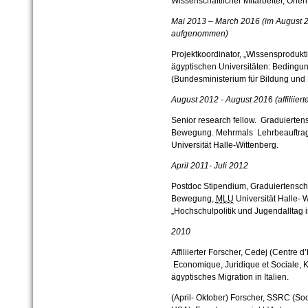
Wissenschaftlicher Mitarbeiter, Orient
Mai 2013 – March 2016 (im August 2
aufgenommen)
Projektkoordinator, „Wissensprodukt
ägyptischen Universitäten: Beding
(Bundesministerium für Bildung und 
August 2012 - August 201
6
(affiliie
Senior research fellow. Graduiertens
Bewegung. Mehrmals Lehrbeauftragt
Universität Halle-Wittenberg.
April 2011- Juli 2012
Postdoc Stipendium, Graduiertenschu
Bewegung,
MLU
Universität Halle- 
„Hochschulpolitik und Jugendalltag 
2010
Affiliierter Forscher, Cedej (Centre
Economique, Juridique et Sociale, K
ägyptisches Migration in Italien.
(April- Oktober) Forscher, SSRC (So