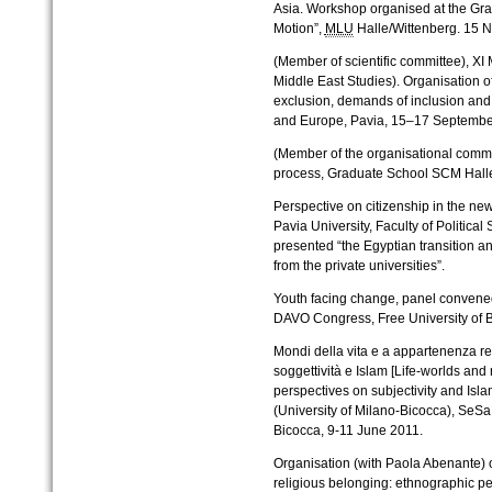
Asia. Workshop organised at the Gra
Motion”,
MLU
Halle/Wittenberg. 15
(Member of scientific committee), XI 
Middle East Studies). Organisation of
exclusion, demands of inclusion and 
and Europe, Pavia, 15–17 Septemb
(Member of the organisational commi
process, Graduate School SCM Halle
Perspective on citizenship in the ne
Pavia University, Faculty of Politic
presented “the Egyptian transition an
from the private universities”.
Youth facing change, panel convened
DAVO Congress, Free University of B
Mondi della vita e a appartenenza re
soggettività e Islam [Life-worlds and
perspectives on subjectivity and Is
(University of Milano-Bicocca), SeS
Bicocca, 9-11 June 2011.
Organisation (with Paola Abenante) o
religious belonging: ethnographic per