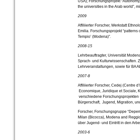
USA); Forschungsprojekt “Autonomy
the universities in the Arab world”, 
2009
Affiliierter Forscher, Werkstatt Eth
Emilia. Forschungsprojekt “patterns o
Tempio’ (Modena)”.
2008-
15
Lehrbeauftragter, Universität Moden
Sprach- und Kulturwissenschaften. 
Lehrveranstaltungen, sowie für BA A
2007-
8
Affiliierter Forscher, Cedej (Centre
Economique, Juridique et Sociale, K
verschiedene Forschungsprojekten 
Bürgerschaft, Jugend, Migration, und
Forscher, Forschungsgruppe “Depend
Milan (Bicocca), Modena and Reggio
über Jugend- und Eintritt in den Arbe
2003-
6