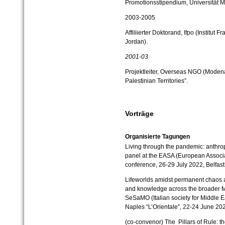
Promotionsstipendium, Universität M
2003-2005
Affiliierter Doktorand, Ifpo (Institut
Jordan).
2001-
03
Projektleiter, Overseas NGO (Modena, I
Palestinian Territories”.
Vorträge
Organisierte Tagungen
Living through the pandemic: anthro
panel at the EASA (European Associat
conference, 26-29 July 2022, Belfast
Lifeworlds amidst permanent chaos a
and knowledge across the broader M
SeSaMO (Italian society for Middle E
Naples “L’Orientale”, 22-24 June 20
(co-convenor)
The Pillars of Rule: t