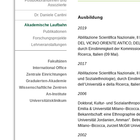
PostdoktorandInnen und
Assoziierte
Dr. Daniele Cantini
Ausbildung
Akademische Laufbahn
2019
Publikationen
Abilitazione Scientifica Nazionale, 
Forschungsprojekte
DEL VICINO ORIENTE ANTICO, DEL
Lehrveranstaltungen
durch Einstimmigkeit der Kommission,
Ricerca, Italien (09 Mai).
Fakultäten
2017
International Office
Abilitazione Scientifica Nazionale, I
Zentrale Einrichtungen
und Sozialethnologie), durch Einsti
Graduierten-Akademie
dell’Università e della Ricerca, Italie
Wissenschaftliche Zentren
2006
An-Institute
Universitätsklinikum
Doktorat, Kultur- und Sozialanthrop
Emilia & Universität Milano–Bicocca.
Bekanntschaft: eine Ethnographie de
Universität Jordanien, Amman”. Betr
Milano–Bicocca, zurzeit McGill Unive
2002