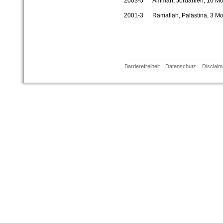
2003-5 Amman, Jordanien, 16 Mo
2001-3 Ramallah, Palästina, 3 Mo
Barrierefreiheit
Datenschutz
Disclaim