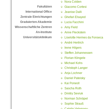
Nora Colden
Fakultäten
Giacomo Cortesi
International Office
Jeanise Dalli
Zentrale Einrichtungen
Ghefari Elsayed
Graduierten-Akademie
Lucia Facchini
Wissenschaftliche Zentren
Amy Field
An-Institute
Anne Fleckstein
Universitätsklinikum
Liselotte Hermes da Fonseca
André Hertrich
Irene Hilgers
Steffen Johannessen
Florian Klingele
Michael Kohs
Christoph Langer
Anja Lochner
Daniel Pateisky
Kai Porwoll
Sascha Roth
Dmitry Sevruk
Norman Schräpel
Sophie Strauß
Catalin Vatamanu