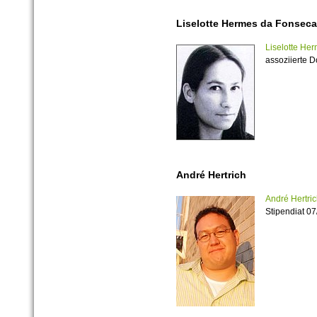
Liselotte Hermes da Fonseca
Liselotte He
assoziierte D
André Hertrich
André Hertri
Stipendiat 0